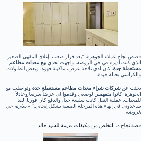
قصص نجاح عملاء الجوهرة، “بعد قرار صعب بإغلاق المقهى الصغير
الذي كنت أديره في حي الروضة، واجهت تحدي
بيع
معدات
مطاعم
مستعملة
جدة
. كان لدي ثلاجة عرض، ماكينة قهوة، وبعض الطاولات
والكراسي بحالة جيدة.
بحثت عن
شركات
شراء
معدات
مطاعم
مستعملة
جدة
وتواصلت مع
الجوهرة. كانوا متفهمين لوضعي وقدموا لي عرضاً سريعاً وعادلاً
للمعدات. عملية النقل كانت سلسة جداً، والدفع كان فورياً. لقد
ساعدوني في إنهاء هذه المرحلة الصعبة بشكل إيجابي.” –
سارة،
حي
الروضة
قصة نجاح 3: التخلص من مكيفات قديمة للسيد خالد