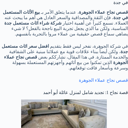
في جدة
قصص نجاح عملاء الجوهرة
، عندما يتعلق الأمر بـ
بيع
الأثاث
المستعمل
في
جدة
، فإن الثقة والمصداقية والسعر العادل هي أهم ما يبحث عنه
العملاء. نسمع كثيراً عن أهمية اختيار
شركة
شراء
اثاث
مستعمل
جدة
المناسبة، ولكن ما الذي يجعل تجربة البيع ناجحة بالفعل؟ لا شيء
يضاهي سماع قصص حقيقية من عملاء مروا بالتجربة بأنفسهم.
في شركة الجوهرة، نفخر ليس فقط بتقديم
افضل
سعر
اثاث
مستعمل
جدة
، ولكن أيضاً ببناء علاقات قوية مع عملائنا مبنية على الشفافية
والخدمة الممتازة. في هذا المقال، نشارككم بعض
قصص
نجاح
عملاء
الجوهرة
الذين تمكنوا من بيع أثاثهم وأجهزتهم المستعملة بسهولة
وسرعة وبأسعار فاقت توقعاتهم.
قصص نجاح عملاء الجوهرة
قصة نجاح 1: تجديد شامل لمنزل عائلة أبو أحمد