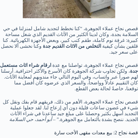
قصص نجاح عملاء الجوهرة، “كنا نخطط لتجديد شامل لمنزلنا في حي
السلامة بجدة، وكان لدينا الكثير من الأثاث القديم الذي شغل مساحة
كبيرة: غرفة نوم كاملة، طقم كنب كبير، وبعض الأجهزة الكهربائية. كنا
قلقين بشأن كيفية
التخلص
من
الاثاث
القديم
جدة
وكنا نخشى ألا نحصل
على سعر جيد.
قصص نجاح عملاء الجوهرة، تواصلنا مع عدة
ارقام
شراء
اثاث
مستعمل
جدة
، ولكن تجاوب شركة الجوهرة كان الأسرع والأكثر احترافية. أرسلنا
لهم صوراً عبر واتساب، وفي اليوم التالي جاء مندوبهم لمعاينة الأثاث.
كان التقييم عادلاً وواضحاً، والسعر الذي عرضوه كان أفضل مما
توقعنا، خاصةً لحالة بعض القطع.
قصص نجاح عملاء الجوهرة، الأهم من ذلك، فريقهم قام بفك ونقل كل
شيء في غضون ساعات قليلة دون أي إزعاج لنا. لقد جعلوا عملية
التجديد أسهل بكثير وحصلنا على مبلغ جيد ساعدنا في شراء الأثاث
الجديد. ننصح بشدة بالتعامل مع الجوهرة.” –
أبو
أحمد،
حي
السلامة
قصة نجاح 2: بيع معدات مقهى الأخت سارة