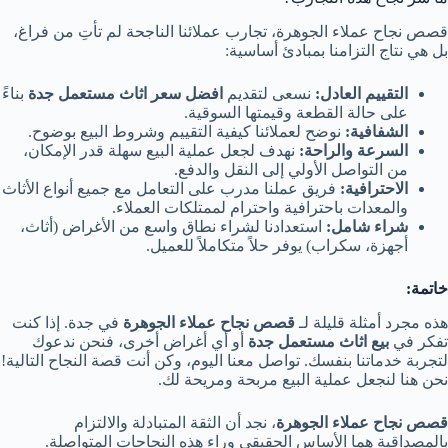
قصص نجاح عملاء الجوهرة، تجارب عملائنا الناجحة لم تأتِ من فراغ،
بل هي نتاج التزامنا بمبادئ أساسية:
التقييم
العادل
:
نسعى لتقديم
افضل
سعر
اثاث
مستعمل
جدة
بناءً
على حالة القطعة وقيمتها السوقية.
الشفافية
:
نوضح لعملائنا كيفية التقييم وشروط البيع بوضوح.
السرعة
والراحة
:
نهدف لجعل عملية البيع سهلة قدر الإمكان،
من التواصل الأولي إلى النقل والدفع.
الاحترافية
:
فريق عملنا مدرب على التعامل مع جميع أنواع الأثاث
والمعدات باحترافية واحترام لممتلكات العملاء.
شراء
شامل
:
استعدادنا لشراء نطاق واسع من الأغراض (أثاث،
أجهزة، سكراب) يوفر حلاً متكاملاً للعميل.
خاتمة
:
هذه مجرد أمثلة قليلة لـ
قصص
نجاح
عملاء
الجوهرة
في جدة. إذا كنت
تفكر في
بيع
اثاث
مستعمل
جدة
أو أي أغراض أخرى، فنحن ندعوك
لتجربة خدماتنا بنفسك. تواصل معنا اليوم، وكن أنت قصة النجاح التالية!
نحن هنا لنجعل عملية البيع مربحة ومريحة لك.
قصص نجاح عملاء الجوهرة
، نجد أن الثقة المتبادلة والالتزام
بالمصداقية هما الأساس الحقيقي وراء هذه النجاحات المتواصلة.