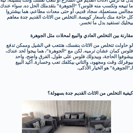
بدل ما ترمي الاثاث القديم في الشارع أو تتعب نفسك وانت بتشيله، ليه
ما تبيعه وتكسب منه فلوس؟ “الجوهرة” بتقدملك الحل ده. سواء عندك
مجالس مستعملة، سجاد قديم، أو حتى معدات مطاعم، هما بيشتروا
كل حاجة منك بأسعار كويسة. التخلص من الاثاث القديم جدة معاهم
بيخليك تستفيد بدل ما تخسر.
مقارنة بين التخلص العادي والبيع لمحلات مثل الجوهرة
لو حاولت تتخلص من الاثاث بنفسك، هتتعب في الشيل وممكن تدفع
فلوس كمان عشان ترميه. لكن مع “الجوهرة”، هما بيجوا لحد عندك،
بيشوفوا الحاجة، وبيدولك فلوس على طول. الفرق واضح، واحد
بيوفرلك وقت ومجهود، والتاني بيكلفك تعب وخسارة. أكيد البيع
لـ”الجوهرة” هو الخيار الأذكى.
كيفية التخلص من الاثاث القديم جدة بسهولة؟