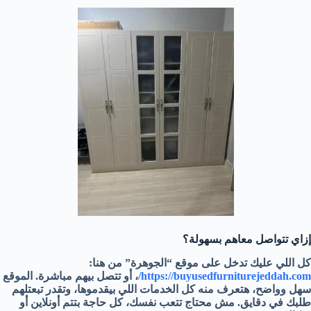
إزاي تتواصل معاهم بسهولة؟
كل اللي عليك تدخل على موقع “الجوهرة” من هنا:
https://buyusedfurniturejeddah.com/
، أو تتصل بيهم مباشرة. الموقع
سهل وواضح، هتعرف منه كل الخدمات اللي بيقدموها، وتقدر تبعتلهم
طلبك في دقايق. مش محتاج تتعب نفسك، كل حاجة بتتم أونلاين أو