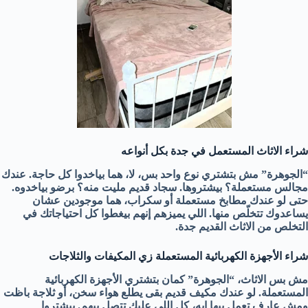
شراء الاثاث المستعمل في جدة بكل أنواعه
“الجوهرة” مش بتشتري نوع واحد بس، لا، هما بياخدوا كل حاجة. عندك
مجالس مستعملة؟ بيشتروها. سجاد قديم مليت منه؟ برضو بياخدوه.
حتى لو عندك مطابخ مستعملة أو سكراب، هما موجودين عشان
يساعدوك تتخلّص منها. اللي يميزهم إنهم بيغطوا كل احتياجاتك في
التخلص من الاثاث القديم جدة.
شراء الأجهزة الكهربائية المستعملة زي المكيفات والثلاجات
مش بس الاثاث، “الجوهرة” كمان بتشتري الأجهزة الكهربائية
المستعملة. لو عندك مكيف قديم بقى يطلع هواء سخن، أو ثلاجة باظت
ومش عارف تعمل بيها إيه، كل اللي عليك تتصل بيهم. بيشتروا