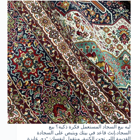
ليه بيع السجاد المستعمل فكرة ذكية؟ بيع
السجاد،إنتَ قاعد في بيتك وبتبص على السجادة
القديمة اللي تحت الكنبة، وبتقول لنفسك: “دي عايزة