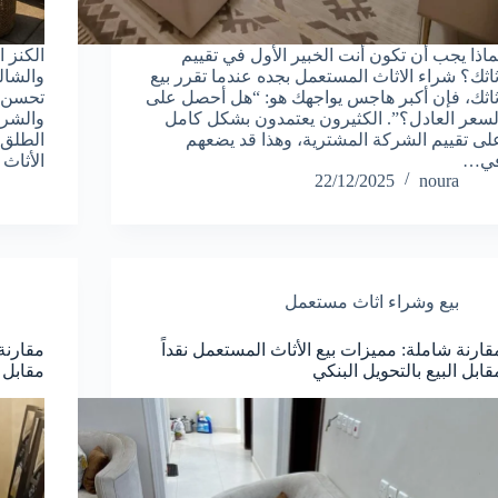
ماذا يجب أن تكون أنت الخبير الأول في تقييم
الكنز 
ثاثك؟ شراء الاثاث المستعمل بجده عندما تقرر بيع
والشال
ثاثك، فإن أكبر هاجس يواجهك هو: “هل أحصل على
تحسن ا
لسعر العادل؟”. الكثيرون يعتمدون بشكل كامل
والشرف
لى تقييم الشركة المشترية، وهذا قد يضعهم
الطلق.
ي…
الأثاث
22/12/2025
noura
بيع وشراء اثاث مستعمل
قارنة شاملة: مميزات بيع الأثاث المستعمل نقداً
مقارنة
قابل البيع بالتحويل البنكي
مقابل ا