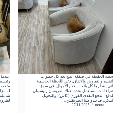
حظة الحقيقة في صفقة البيع بعد كل خطوات
عندما 
لتقييم والتفاوض والاتفاق، تأتي اللحظة الحاسمة
رئيسيين
لتي ينتظرها كل بائع: استلام الأموال. في سوق
متخصصة
راء اثاث مستعمل بجدة، هناك طريقتان رئيسيتان
له مزا
لدفع: الدفع النقدي الفوري (كاش)، والتحويل
شاملة 
لبنكي. قد تبدو كلتا الطريقتين…
لظروفك
27/11/2025
noura