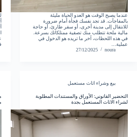
عندما يصبح الوقت هو العدو الحياة مليئة
ل
بالمفاجآت. قد تجد نفسك فجأة أمام ضرورة
أ
للانتقال إلى مدينة أخرى، أو سفر طارئ، أو حاجة
أ
مالية ملحة تتطلب منك تصفية ممتلكاتك بسرعة.
ا
في هذه اللحظات، آخر ما تريده هو الدخول في
ع
عملية…
ف
27/12/2025
noura
بيع وشراء اثاث مستعمل
التحضير القانوني: الأوراق والمستندات المطلوبة
م
لشراء الاثاث المستعمل بجدة
م